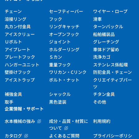
チェーン
セーフティーバー
ワイヤー・ロープ
溶接リング
フック
滑車
丸カン付金具
リングキャッチ
ターンバックル
アイスクリュー
オープンフック
船舶艤装品
Ｕボルト
ジョイント
グレーチング
アイプレート
ホルダーリング
車体ドア留め
プレートフック
Ｓカン
洗浄カゴ
ハンガーユニット
重量フック
ステンレス係船環
壁掛けフック
ワリカン・Cリンク
防犯金具・チェーン
アイストラップ
ボルト・ナット
クリエイティブパー
ツ
補強金具
シャックル
チタン金具
取手
黒色塗装
その他
企業情報・サポート
水本機械の強み
成分・品質・材質に
利用規約
ついて
カタログ
よくあるご質問
プライバシーポリシ