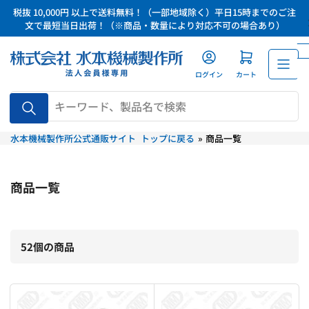
コ
税抜 10,000円 以上で送料無料！（一部地域除く）平日15時までのご注
ン
文で最短当日出荷！（※商品・数量により対応不可の場合あり）
テ
ン
ツ
ログイン
カート
に
品
ス
番、
キ
キ
水本機械製作所公式通販サイト トップに戻る
»
商品一覧
ッ
ー
ワ
プ
ー
ド、
商品一覧
製
品
名
で
52個の商品
検
索