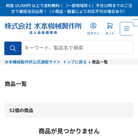
コ
税抜 10,000円 以上で送料無料！（一部地域除く）平日15時までのご注
ン
文で最短当日出荷！（※商品・数量により対応不可の場合あり）
テ
ン
ツ
ログイン
カート
に
品
ス
番、
キ
キ
水本機械製作所公式通販サイト トップに戻る
»
商品一覧
ッ
ー
ワ
プ
ー
ド、
商品一覧
製
品
名
で
52個の商品
検
索
商品が見つかりません