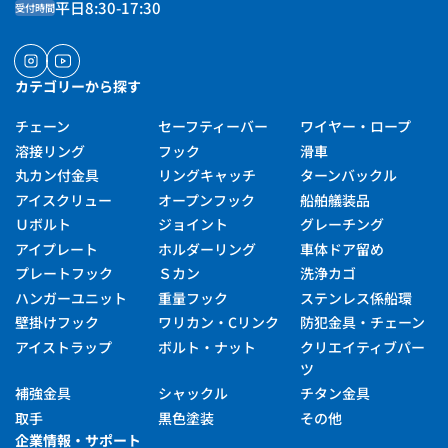
平日8:30-17:30
受付時間
インスタグラム
ユーチューブ
カテゴリーから探す
チェーン
セーフティーバー
ワイヤー・ロープ
溶接リング
フック
滑車
丸カン付金具
リングキャッチ
ターンバックル
アイスクリュー
オープンフック
船舶艤装品
Ｕボルト
ジョイント
グレーチング
アイプレート
ホルダーリング
車体ドア留め
プレートフック
Ｓカン
洗浄カゴ
ハンガーユニット
重量フック
ステンレス係船環
壁掛けフック
ワリカン・Cリンク
防犯金具・チェーン
アイストラップ
ボルト・ナット
クリエイティブパー
ツ
補強金具
シャックル
チタン金具
取手
黒色塗装
その他
企業情報・サポート