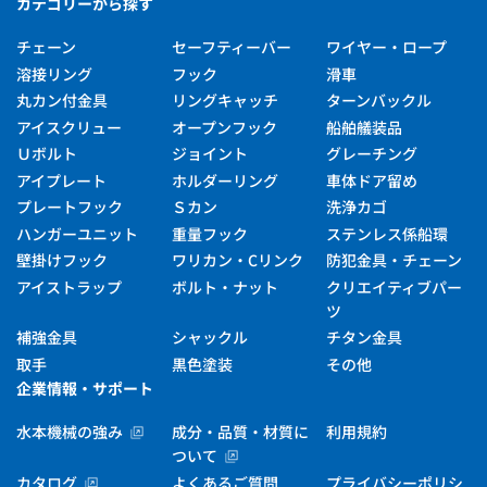
カテゴリーから探す
チェーン
セーフティーバー
ワイヤー・ロープ
溶接リング
フック
滑車
丸カン付金具
リングキャッチ
ターンバックル
アイスクリュー
オープンフック
船舶艤装品
Ｕボルト
ジョイント
グレーチング
アイプレート
ホルダーリング
車体ドア留め
プレートフック
Ｓカン
洗浄カゴ
ハンガーユニット
重量フック
ステンレス係船環
壁掛けフック
ワリカン・Cリンク
防犯金具・チェーン
アイストラップ
ボルト・ナット
クリエイティブパー
ツ
補強金具
シャックル
チタン金具
取手
黒色塗装
その他
企業情報・サポート
水本機械の強み
成分・品質・材質に
利用規約
ついて
カタログ
よくあるご質問
プライバシーポリシ