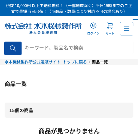
コ
税抜 10,000円 以上で送料無料！（一部地域除く）平日15時までのご注
ン
文で最短当日出荷！（※商品・数量により対応不可の場合あり）
テ
ン
ツ
ログイン
カート
に
品
ス
番、
キ
キ
水本機械製作所公式通販サイト トップに戻る
»
商品一覧
ッ
ー
ワ
プ
ー
ド、
商品一覧
製
品
名
で
15個の商品
検
索
商品が見つかりません